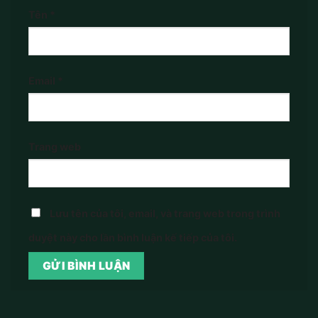
Tên
*
Email
*
Trang web
Lưu tên của tôi, email, và trang web trong trình
duyệt này cho lần bình luận kế tiếp của tôi.