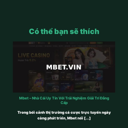
Có thể bạn sẽ thích
Mbet – Nhà Cái Uy Tín Với Trải Nghiệm Giải Trí Đẳng
Cấp
Trong bối cảnh thị trường cá cược trực tuyến ngày
càng phát triển, Mbet nổi [...]