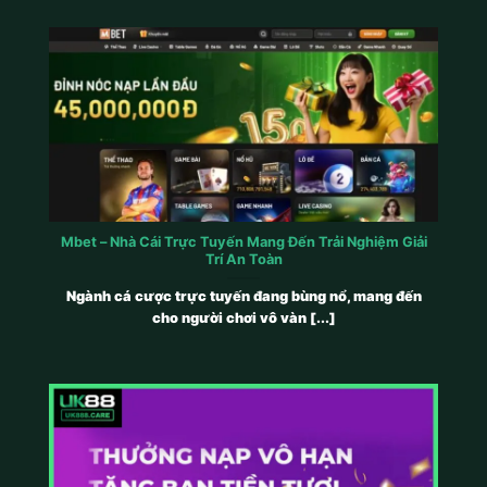
Mbet – Nhà Cái Trực Tuyến Mang Đến Trải Nghiệm Giải
Trí An Toàn
Ngành cá cược trực tuyến đang bùng nổ, mang đến
cho người chơi vô vàn [...]