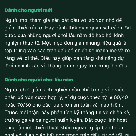
Dành cho người mới
Người mới tham gia nên bắt đầu với số vốn nhỏ để
giảm thiểu rủi ro. Hãy dành thời gian quan sát cách đặt
cược của những người chơi lâu năm để học hỏi kinh
nghiệm thực tế. Một mẹo đơn giản nhưng hiệu quả là
tập trung vào các trận đấu có chiến kê mạnh mẽ và rõ
ràng về lợi thế. Điều này giúp bạn tăng khả năng dự
đoán chính xác và thắng cược ngay từ những lần đầu.
Dành cho người chơi lâu năm
Người chơi giàu kinh nghiệm cần chú trọng vào việc
phân bổ vốn cược hợp lý, ví dụ cược theo tỷ lệ 60/40
hoặc 70/30 cho các lựa chọn an toàn và mạo hiểm.
Trước mỗi trận, hãy phân tích kỹ thông tin về chiến kê,
trường gà và cả người huấn luyện. Đặt cược linh hoạt
cũng là một chiến thuật khôn ngoan, giúp bạn thích
nghi với diễn biến bất ngờ trong trận đấu, từ đó tối ưu