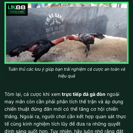
Tuân thủ các lưu ý giúp bạn trải nghiệm cá cược an toàn và
hiệu quả
Tóm lại, cá cược khi xem
trực tiếp đá gà đòn
ngoài
may mắn còn cần phải phân tích thế trận và áp dụng
chiến thuật đúng đắn mới có thể tăng cơ hội chiến
thắng. Ngoài ra, người chơi cần kết hợp quan sát thực
tế cùng kinh nghiệm tích lũy để đưa ra những quyết
định sáng suốt hơn. Tuy nhiên, hãy luôn nhớ rằng đặt