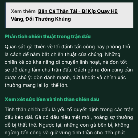
Xem thêm
Bắn Cá Thần Tài - Bí Kíp Quay Hũ
Vàng, Đổi Thưởng Khủng
Phân tích chiến thuật trong trận đấu
Quan sát gà thiên về lối đánh tấn công hay phòng thủ
là cách để nắm bắt chiến thuật của chúng. Những
chiến kê có khả năng di chuyển linh hoạt, né đòn tốt
sẽ dễ dàng làm chủ trận đấu. Cách gà ra đòn cũng cần
được chú ý: đòn đánh mạnh, dứt khoát và chính xác
thường mang lại lợi thế lớn.
Xem xét sức bền và tinh thần chiến đấu
Tinh thần chiến đấu là yếu tố quyết định trong các trận
đấu kéo dài. Gà có dấu hiệu mệt mỏi, hoảng sợ thường
dễ bị thất thế. Ngược lại, những con gà bền bỉ, không
ngừng tấn công và giữ vững tinh thần cho đến phút