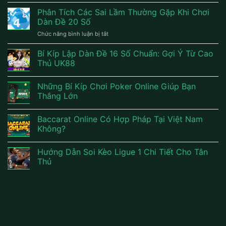
Trực
Phân Tích Các Sai Lầm Thường Gặp Khi Chơi
Tuyến
Mang
Dàn Đề 20 Số
Đến
ở
Chức năng bình luận bị tắt
Trải
Phân
Nghiệm
Tích
Bí Kíp Lập Dàn Đề 16 Số Chuẩn: Gợi Ý Từ Cao
Giải
Các
Thủ UK88
Trí
Sai
An
Lầm
Toàn
Những Bí Kíp Chơi Poker Online Giúp Bạn
Thường
Gặp
Thắng Lớn
Khi
Chơi
Baccarat Online Có Hợp Pháp Tại Việt Nam
Dàn
Không?
Đề
20
Số
Hướng Dẫn Soi Kèo Ligue 1 Chi Tiết Cho Tân
Thủ