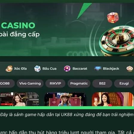
Đây là sảnh game hấp dẫn tại UK88 xứng đáng để bạn trải nghiệm
 hấp dẫn thu hút hàng triệu lượt người tham gia. Tất cả đ