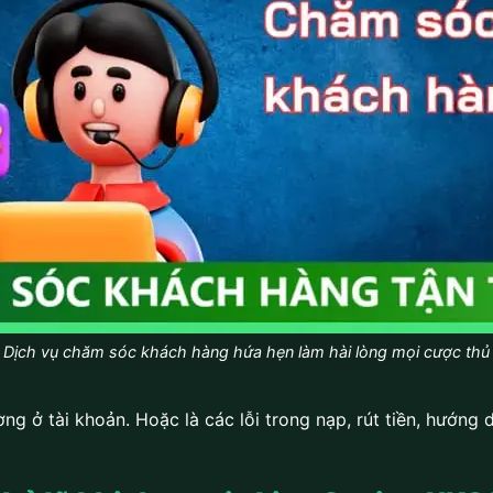
Dịch vụ chăm sóc khách hàng hứa hẹn làm hài lòng mọi cược thủ
ng ở tài khoản. Hoặc là các lỗi trong nạp, rút tiền, hướng