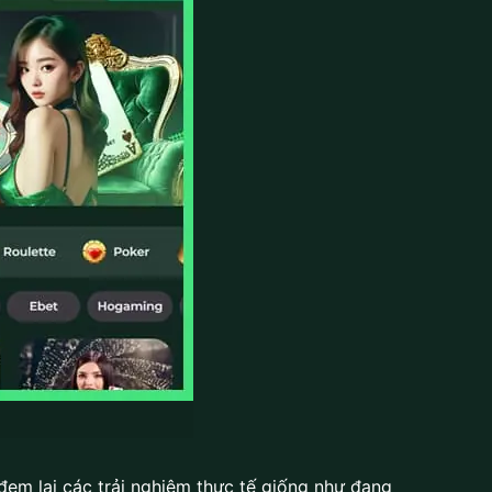
em lại các trải nghiệm thực tế giống như đang