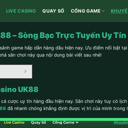
KHUYẾ
LIVE CASINO
QUAY SỐ
CỔNG GAME
k88 – Sòng Bạc Trực Tuyến Uy Tín
ảnh game hấp dẫn hàng dầu hiện nay. Ưu điểm nổi bật tại đ
há sân chơi này qua nội dung bài viết sau nhé!
Casino UK88
á cược uy tín hàng đầu hiện nay. Sân chơi này tuy có lịch 
88
đã nhanh chóng khẳng định được vị trí của mình trong l