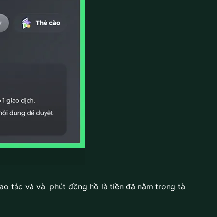
ao tác và vài phút đồng hồ là tiền đã nằm trong tài