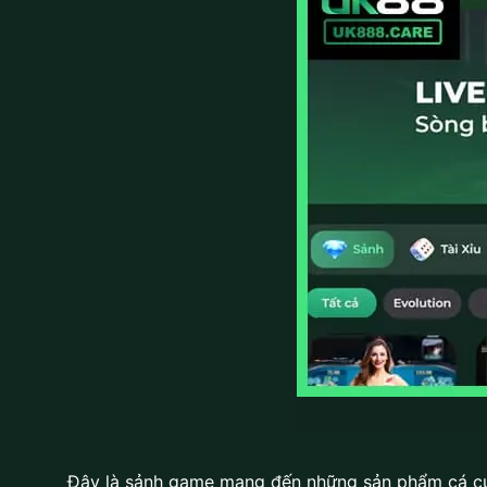
Đây là sảnh game mang đến những sản phẩm cá cược