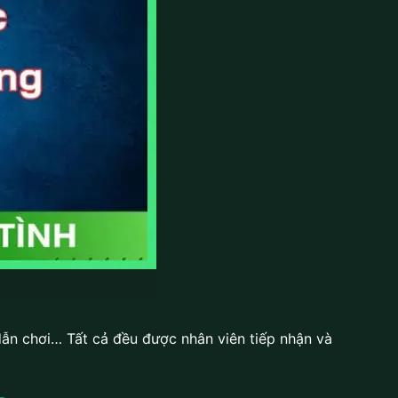
 dẫn chơi… Tất cả đều được nhân viên tiếp nhận và