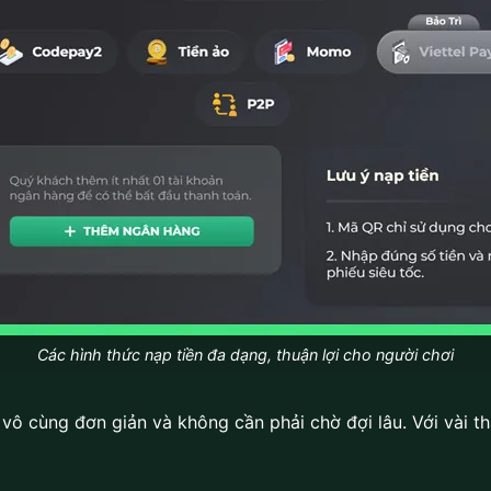
Các hình thức nạp tiền đa dạng, thuận lợi cho người chơi
vô cùng đơn giản và không cần phải chờ đợi lâu. Với vài th