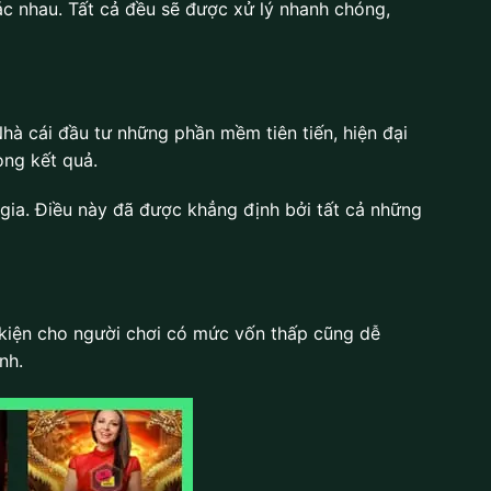
ác nhau. Tất cả đều sẽ được xử lý nhanh chóng,
hà cái đầu tư những phần mềm tiên tiến, hiện đại
ong kết quả.
 gia. Điều này đã được khẳng định bởi tất cả những
 kiện cho người chơi có mức vốn thấp cũng dễ
nh.