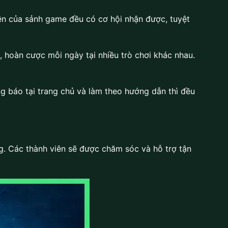
iên của sảnh game đều có cơ hội nhận được, tuyệt
, hoàn cược mỗi ngày tại nhiều trò chơi khác nhau.
g báo tại trang chủ và làm theo hướng dẫn thì đều
. Các thành viên sẽ được chăm sóc và hỗ trợ tận