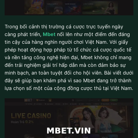
Trong bối cảnh thị trường cá cược trực tuyến ngày
càng phát triển,
Mbet
nổi lên như một điểm đến đáng
tin cậy của hàng nghìn người chơi Việt Nam. Với giấy
phép hoạt động hợp pháp từ tổ chức cá cược quốc tế
và nền tảng công nghệ hiện đại, Mbet không chỉ mang
đến trải nghiệm giải trí hấp dẫn mà còn đảm bảo sự
minh bạch, an toàn tuyệt đối cho hội viên. Bài viết dưới
đây sẽ giúp bạn khám phá vì sao Mbet đang trở thành
lựa chọn số một của cộng đồng cược thủ tại Việt Nam.