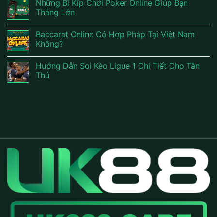
Những Bí Kíp Chơi Poker Online Giúp Bạn
Thường
Gặp
Thắng Lớn
Khi
Chơi
Baccarat Online Có Hợp Pháp Tại Việt Nam
Dàn
Không?
Đề
20
Số
Hướng Dẫn Soi Kèo Ligue 1 Chi Tiết Cho Tân
Thủ