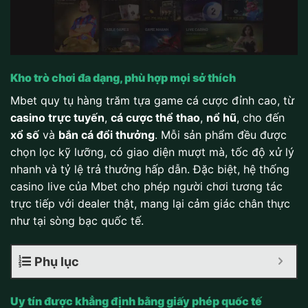
Kho trò chơi đa dạng, phù hợp mọi sở thích
Mbet quy tụ hàng trăm tựa game cá cược đỉnh cao, từ
casino trực tuyến
,
cá cược thể thao
,
nổ hũ
, cho đến
xổ số
và
bắn cá đổi thưởng
. Mỗi sản phẩm đều được
chọn lọc kỹ lưỡng, có giao diện mượt mà, tốc độ xử lý
nhanh và tỷ lệ trả thưởng hấp dẫn. Đặc biệt, hệ thống
casino live của Mbet cho phép người chơi tương tác
trực tiếp với dealer thật, mang lại cảm giác chân thực
như tại sòng bạc quốc tế.
Phụ lục
Uy tín được khẳng định bằng giấy phép quốc tế