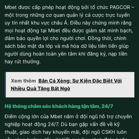
Mbet được cấp phép hoạt động bởi tổ chức PAGCOR –
một trong những cơ quan quản lý cá cược trực tuyến
uy tín nhất khu vực châu Á. Điều này chứng minh rằng
mọi hoạt động tại Mbet đều được giám sát minh bạch,
đảm bảo quyền lợi cho người chơi. Đồng thời, chính
sách bảo mật đa lớp và mã hóa dữ liệu tiên tiến giúp
người dùng hoàn toàn yên tâm khi đăng ký, nạp tiền
hay rút thưởng.
Xem thêm
Bắn Cá Xèng: Sự Kiện Đặc Biệt Với
Nhiều Quà Tặng Bất Ngờ
Hệ thống chăm sóc khách hàng tận tâm, 24/7
Điểm cộng lớn của Mbet nằm ở đội ngũ hỗ trợ chuyên
nghiệp hoạt động 24/7. Dù bạn gặp vấn đề về kỹ
thuật, giao dịch hay khuyến mãi, đội ngũ CSKH luôn