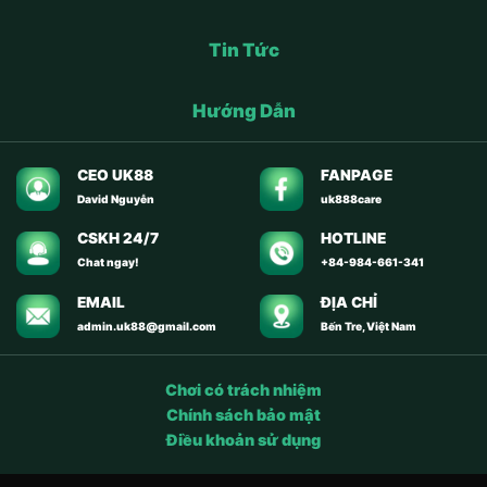
Tin Tức
Hướng Dẫn
CEO UK88
FANPAGE
David Nguyễn
uk888care
CSKH 24/7
HOTLINE
Chat ngay!
+84-984-661-341
EMAIL
ĐỊA CHỈ
admin.uk88@gmail.com
Bến Tre, Việt Nam
Chơi có trách nhiệm
Chính sách bảo mật
Điều khoản sử dụng