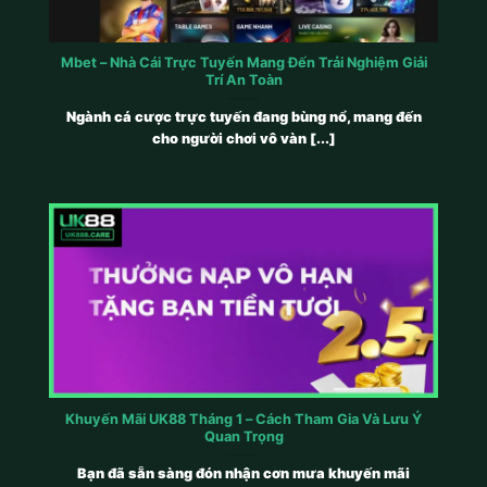
Mbet – Nhà Cái Trực Tuyến Mang Đến Trải Nghiệm Giải
Trí An Toàn
Ngành cá cược trực tuyến đang bùng nổ, mang đến
cho người chơi vô vàn [...]
Khuyến Mãi UK88 Tháng 1 – Cách Tham Gia Và Lưu Ý
Quan Trọng
Bạn đã sẵn sàng đón nhận cơn mưa khuyến mãi