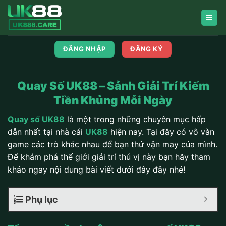
Chuyển
đến
nội
dung
ĐĂNG NHẬP
ĐĂNG KÝ
Quay Số UK88 – Sảnh Giải Trí Kiếm
Tiền Khủng Mỗi Ngày
Quay số UK88
là một trong những chuyên mục hấp
dẫn nhất tại nhà cái
UK88
hiện nay. Tại đây có vô vàn
game các trò khác nhau để bạn thử vận may của mình.
Để khám phá thế giới giải trí thú vị này bạn hãy tham
khảo ngay nội dung bài viết dưới đây đây nhé!
Phụ lục