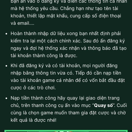
bạn ấn vào ô đăng ký và điền các thông tin cá nhân
mà hệ thống yêu cầu. Chẳng hạn như tạo tên tài
khoản, thiết lập mật khẩu, cung cấp số điện thoại
và email….
Hoàn thành nhập dữ liệu xong bạn nhất định phải
kiểm tra lại một cách chính xác. Sau đó ấn đăng ký
ngay và đợi hệ thống xác nhận và thông báo đã tạo
tài khoản thành công là được.
Khi đã đăng ký và có tài khoản, mọi người đăng
nhập bằng thông tin vừa có. Tiếp đó cần nạp tiền
vào tài khoản game cá nhân để có vốn bắt đầu đặt
cược ở các trò chơi.
Nạp tiền thành công hãy quay lại giao diện trang
chủ, trên thanh công cụ ấn vào mục “
Quay số
”. Cuối
cùng là chọn game muốn tham gia đặt cược và chờ
kết quả là được nhé!