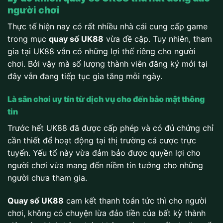
người chơi
Thực tế hiện nay có rất nhiều nhà cái cung cấp game
trong mục
quay số UK88
vừa đề cập. Tuy nhiên, tham
gia tại UK88 vẫn có những lợi thế riêng cho người
chơi. Bởi vậy mà số lượng thành viên đăng ký mới tại
đây vẫn đang tiếp tục gia tăng mỗi ngày.
Là sân chơi uy tín từ dịch vụ cho đến bảo mật thông
tin
Trước hết UK88 đã được cấp phép và có đủ chứng chỉ
cần thiết để hoạt động tại thị trường cá cược trực
tuyến. Yếu tố này vừa đảm bảo được quyền lợi cho
người chơi vừa mang đến niềm tin tưởng cho những
người chưa tham gia.
Quay số
UK88
cam kết thanh toán tức thì cho người
chơi, không có chuyện lừa đảo tiền của bất kỳ thành