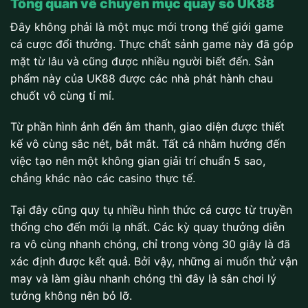
Tổng quan về chuyên mục quay số UK88
Đây không phải là một mục mới trong thế giới game
cá cược đổi thưởng. Thực chất sảnh game này đã góp
mặt từ lâu và cũng được nhiều người biết đến. Sản
phẩm này của UK88 được các nhà phát hành chau
chuốt vô cùng tỉ mỉ.
Từ phần hình ảnh đến âm thanh, giao diện được thiết
kế vô cùng sắc nét, bắt mắt. Tất cả nhằm hướng đến
việc tạo nên một không gian giải trí chuẩn 5 sao,
chẳng khác nào các casino thực tế.
Tại đây cũng quy tụ nhiều hình thức cá cược từ truyền
thống cho đến mới lạ nhất. Các kỳ quay thưởng diễn
ra vô cùng nhanh chóng, chỉ trong vòng 30 giây là đã
xác định được kết quả. Bởi vậy, những ai muốn thử vận
may và làm giàu nhanh chóng thì đây là sân chơi lý
tưởng không nên bỏ lỡ.