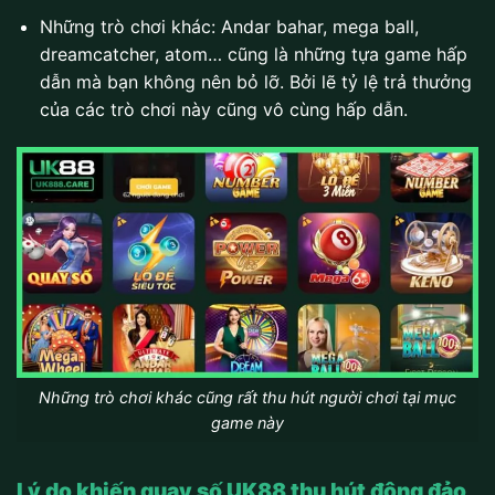
Những trò chơi khác: Andar bahar, mega ball,
dreamcatcher, atom… cũng là những tựa game hấp
dẫn mà bạn không nên bỏ lỡ. Bởi lẽ tỷ lệ trả thưởng
của các trò chơi này cũng vô cùng hấp dẫn.
Những trò chơi khác cũng rất thu hút người chơi tại mục
game này
Lý do khiến quay số UK88 thu hút đông đảo