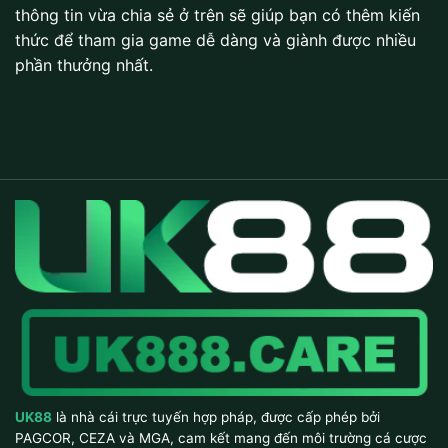
thông tin vừa chia sẻ ở trên sẽ giúp bạn có thêm kiến
thức để tham gia game dễ dàng và giành được nhiều
phần thưởng nhất.
UK88
là nhà cái trực tuyến hợp pháp, được cấp phép bởi
PAGCOR, CEZA và MGA, cam kết mang đến môi trường cá cược