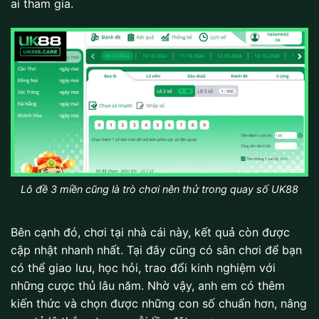
ai tham gia.
Lô đề 3 miền cũng là trò chơi nên thử trong quay số UK88
Bên cạnh đó, chơi tại nhà cái này, kết quả còn được
cập nhật nhanh nhất. Tại đây cũng có sân chơi để bạn
có thể giao lưu, học hỏi, trao đổi kinh nghiệm với
những cược thủ lâu năm. Nhờ vậy, anh em có thêm
kiến thức và chọn được những con số chuẩn hơn, nâng