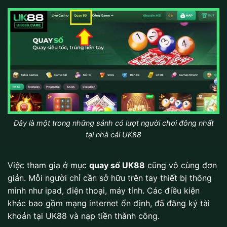
Đây là một trong những sảnh có lượt người chơi đông nhất
tại nhà cái UK88
Việc tham gia ở mục
quay số UK88
cũng vô cùng đơn
giản. Mỗi người chỉ cần sở hữu trên tay thiết bị thông
minh như ipad, điện thoại, máy tính. Các điều kiện
khác bao gồm mạng internet ổn định, đã đăng ký tài
khoản tại UK88 và nạp tiền thành công.