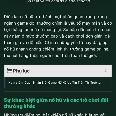
Sự thật về trò chơi nổ hũ đổi thưởng
Điều làm nổ hũ trở thành một phần quan trọng trong
ngành game đổi thưởng chính là yếu tố may mắn và cơ
hội thắng lớn mà nó mang lại. Sự hấp dẫn của trò chơi
này nằm ở mức thưởng cao và cách chơi đơn giản, dễ
tham gia và dễ hiểu. Chính những yếu tố này đã giúp
nổ hũ nhanh chóng chiếm lĩnh thị trường game online,
thu hút hàng triệu người chơi trên toàn thế giới.
Phụ lục
Xem thêm
Cách Nhận Biết Game Nổ Hũ Uy Tín Trên Thị Trường
Sự khác biệt giữa nổ hũ và các trò chơi đổi
thưởng khác
Những ưu điểm nổi bật khiến nổ hũ khác biệt so với