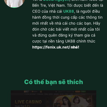
Bến Tre, Việt Nam. Tôi được biết đến là
CEO của nhà cái
UK88
, là người điều
hành đồng thời cung cấp các thông tin
mới nhất về nhà cái cho các bạn. Hãy
đón chờ các bài viết mới nhất của tôi
và đừng quên đăng ký tham gia cá
cược tại nền tảng UK88 chính thức
https://fenix.uk.net/
nhé!
Có thể bạn sẽ thích