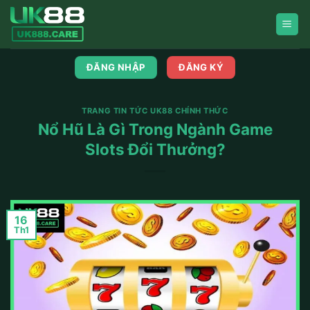
Chuyển
đến
nội
dung
ĐĂNG NHẬP
ĐĂNG KÝ
TRANG TIN TỨC UK88 CHÍNH THỨC
Nổ Hũ Là Gì Trong Ngành Game
Slots Đổi Thưởng?
16
Th1