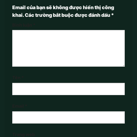
Email của bạn sẽ không được hiển thị công
khai.
Các trường bắt buộc được đánh dấu
*
Bình luận
*
Tên
*
Email
*
Trang web