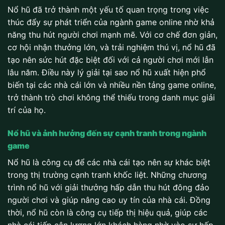
Nổ hũ đã trở thành một yếu tố quan trọng trong việc
thúc đẩy sự phát triển của ngành game online nhờ khả
năng thu hút người chơi mạnh mẽ. Với cơ chế đơn giản,
cơ hội nhận thưởng lớn, và trải nghiệm thú vị, nổ hũ đã
tạo nên sức hút đặc biệt đối với cả người chơi mới lẫn
lâu năm. Điều này lý giải tại sao nổ hũ xuất hiện phổ
biến tại các nhà cái lớn và nhiều nền tảng game online,
trở thành trò chơi không thể thiếu trong danh mục giải
trí của họ.
Nổ hũ và ảnh hưởng đến sự cạnh tranh trong ngành
game
Nổ hũ là công cụ để các nhà cái tạo nên sự khác biệt
trong thị trường cạnh tranh khốc liệt. Những chương
trình nổ hũ với giải thưởng hấp dẫn thu hút đông đảo
người chơi và giúp nâng cao uy tín của nhà cái. Đồng
thời, nổ hũ còn là công cụ tiếp thị hiệu quả, giúp các
nhà cái tiếp cận lượng lớn khách hàng nhờ vào sự hấp