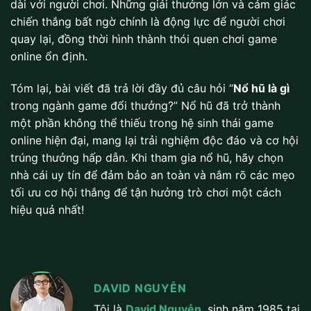
dài với người chơi. Những giải thưởng lớn và cảm giác
chiến thắng bất ngờ chính là động lực để người chơi
quay lại, đồng thời hình thành thói quen chơi game
online ổn định.
Tóm lại, bài viết đã trả lời đầy đủ câu hỏi “
Nổ hũ là gì
trong ngành game đổi thưởng?” Nổ hũ đã trở thành
một phần không thể thiếu trong hệ sinh thái game
online hiện đại, mang lại trải nghiệm độc đáo và cơ hội
trúng thưởng hấp dẫn. Khi tham gia nổ hũ, hãy chọn
nhà cái uy tín để đảm bảo an toàn và nắm rõ các mẹo
tối ưu cơ hội thắng để tận hưởng trò chơi một cách
hiệu quả nhất!
DAVID NGUYỄN
Tôi là
David Nguyễn
, sinh năm 1985 tại