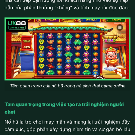
dẫn của phần thưởng “khủng” và tính may rủi độc đáo.
Tầm quan trọng của nổ hũ trong hệ sinh thái game online
Tầm quan trọng trong việc tạo ra trải nghiệm người
chơi
Nổ hũ là trò chơi may mắn và mang lại trải nghiệm đầy
cảm xúc, góp phần xây dựng niềm tin và sự gắn bó lâu