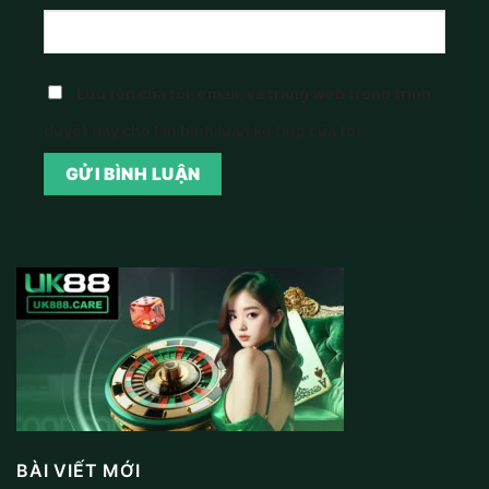
Lưu tên của tôi, email, và trang web trong trình
duyệt này cho lần bình luận kế tiếp của tôi.
BÀI VIẾT MỚI