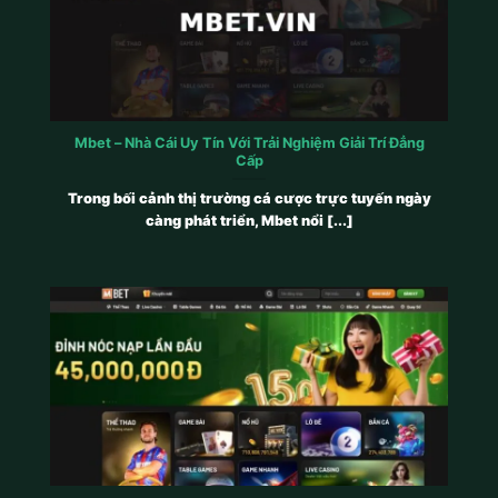
Mbet – Nhà Cái Uy Tín Với Trải Nghiệm Giải Trí Đẳng
Cấp
Trong bối cảnh thị trường cá cược trực tuyến ngày
càng phát triển, Mbet nổi [...]